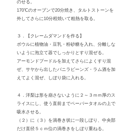
のせる。
170℃のオーブンで20分焼き、タルトストーンを
外してさらに10分程焼いて粗熱を取る。
３．【クレームダマンドを作る】
ボウルに植物油・豆乳・粉砂糖を入れ、分離しな
いように泡立て器でしっかりとすり混ぜる。
アーモンドプードルを加えてさらによくすり混
ぜ、サヤから出したバニラビーンズ・ラム酒を加
えてよく混ぜ、しぼり袋に入れる。
４．洋梨は形を崩さないように２～３ｍｍ厚のス
ライスにし、使う直前までペーパータオルの上で
吸水させる。
（２）に（３）を渦巻き状に一段しぼり、中央部
だけ直径５ｃｍ位の渦巻きをしぼり重ねる。