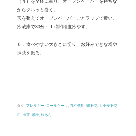
（４）を全体に塗り、オーブンペーパーを持ちな
がらクルッと巻く。
形を整えてオーブンペーパーごとラップで覆い、
冷蔵庫で30分～１時間程度冷やす。
６．食べやすい大きさに切り、お好みできな粉や
抹茶を振る。
タグ:
アレルギー
,
ロールケーキ
,
乳不使用
,
卵不使用
,
小麦不使
用
,
抹茶
,
米粉
,
粒あん