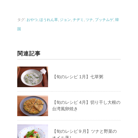
タグ:
おやつ
,
ほうれん草
,
ジョン
,
チヂミ
,
ツナ
,
プッチムゲ
,
韓
国
関連記事
【旬のレシピ 1月】七草粥
【旬のレシピ 4月】切り干し大根の
台湾風卵焼き
【旬のレシピ９月】ツナと野菜の
オイル蒸し