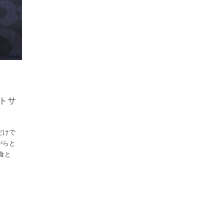
テトサ
だけで
がらと
食と