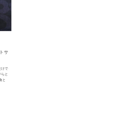
テトサ
だけで
がらと
食と